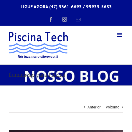
Ir
LIGUE AGORA (47) 3361-6693 /
99933-5683
para
o
conteúdo
Facebook
Instagram
E-
mail
Iluminação para Piscina
Anterior
Próximo