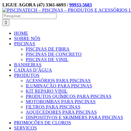
Ir
LIGUE AGORA (47) 3361-6693 /
99933-5683
para
Facebook
Instagram
E-
o
mail
Buscar
conteúdo
resultados
para:
HOME
SOBRE NÓS
PISCINAS
PISCINAS DE FIBRA
PISCINAS DE CONCRETO
PISCINAS DE VINIL
BANHEIRAS
CAIXAS D’ÁGUA
PRODUTOS
ACESSÓRIOS PARA PISCINAS
ILUMINAÇÃO PARA PISCINAS
KIT REPARO VINIL
PRODUTOS QUÍMICOS PARA PISCINAS
MOTOBOMBAS PARA PISCINAS
FILTROS PARA PISCINAS
AQUECEDORES PARA PISCINAS
DISPOSITIVOS E SKIMMERS PARA PISCINAS
PROMOÇÕES DE CLOROS
SERVIÇOS