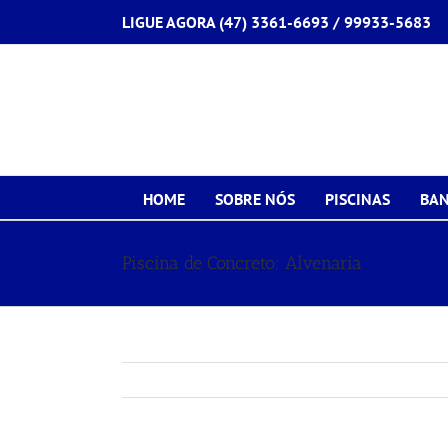
Ir
LIGUE AGORA (47) 3361-6693 /
99933-5683
para
o
conteúdo
HOME
SOBRE NÓS
PISCINAS
BAN
Piscina de Concreto: Alvenaria