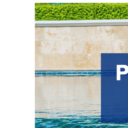
View
Larger
Image