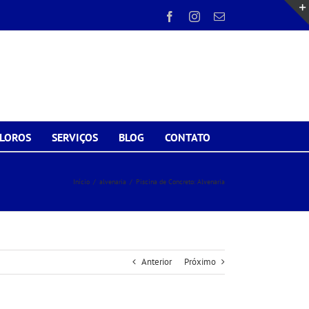
Facebook
Instagram
E-
mail
CLOROS
SERVIÇOS
BLOG
CONTATO
Início
/
alvenaria
/
Piscina de Concreto: Alvenaria
Anterior
Próximo