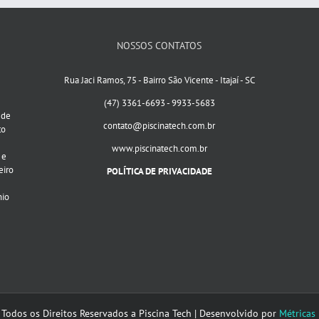
NOSSOS CONTATOS
Rua Jaci Ramos, 75 - Bairro São Vicente - Itajaí - SC
(47) 3361-6693 - 9933-5683
 de
contato@piscinatech.com.br
to
www.piscinatech.com.br
 e
eiro
POLÍTICA DE PRIVACIDADE
nio
 Todos os Direitos Reservados a Piscina Tech | Desenvolvido por
Métricas