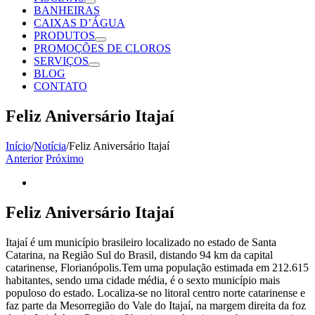
BANHEIRAS
CAIXAS D’ÁGUA
PRODUTOS
PROMOÇÕES DE CLOROS
SERVIÇOS
BLOG
CONTATO
Feliz Aniversário Itajaí
Início
/
Notícia
/
Feliz Aniversário Itajaí
Anterior
Próximo
View
Larger
Image
Feliz Aniversário Itajaí
Itajaí é um município brasileiro localizado no estado de Santa
Catarina, na Região Sul do Brasil, distando 94 km da capital
catarinense, Florianópolis.Tem uma população estimada em 212.615
habitantes, sendo uma cidade média, é o sexto município mais
populoso do estado. Localiza-se no litoral centro norte catarinense e
faz parte da Mesorregião do Vale do Itajaí, na margem direita da foz