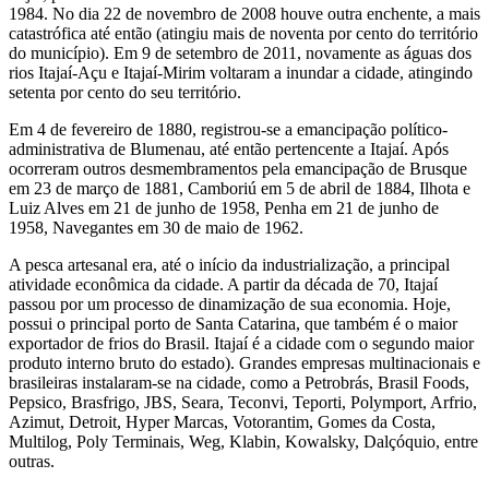
1984. No dia 22 de novembro de 2008 houve outra enchente, a mais
catastrófica até então (atingiu mais de noventa por cento do território
do município). Em 9 de setembro de 2011, novamente as águas dos
rios Itajaí-Açu e Itajaí-Mirim voltaram a inundar a cidade, atingindo
setenta por cento do seu território.
Em 4 de fevereiro de 1880, registrou-se a emancipação político-
administrativa de Blumenau, até então pertencente a Itajaí. Após
ocorreram outros desmembramentos pela emancipação de Brusque
em 23 de março de 1881, Camboriú em 5 de abril de 1884, Ilhota e
Luiz Alves em 21 de junho de 1958, Penha em 21 de junho de
1958, Navegantes em 30 de maio de 1962.
A pesca artesanal era, até o início da industrialização, a principal
atividade econômica da cidade. A partir da década de 70, Itajaí
passou por um processo de dinamização de sua economia. Hoje,
possui o principal porto de Santa Catarina, que também é o maior
exportador de frios do Brasil. Itajaí é a cidade com o segundo maior
produto interno bruto do estado). Grandes empresas multinacionais e
brasileiras instalaram-se na cidade, como a Petrobrás, Brasil Foods,
Pepsico, Brasfrigo, JBS, Seara, Teconvi, Teporti, Polymport, Arfrio,
Azimut, Detroit, Hyper Marcas, Votorantim, Gomes da Costa,
Multilog, Poly Terminais, Weg, Klabin, Kowalsky, Dalçóquio, entre
outras.