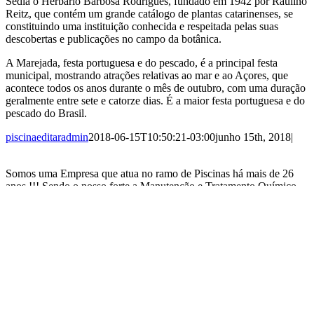
Sedia o Herbário Barbosa Rodrigues, fundado em 1942 por Raulino
Reitz, que contém um grande catálogo de plantas catarinenses, se
constituindo uma instituição conhecida e respeitada pelas suas
descobertas e publicações no campo da botânica.
A Marejada, festa portuguesa e do pescado, é a principal festa
municipal, mostrando atrações relativas ao mar e ao Açores, que
acontece todos os anos durante o mês de outubro, com uma duração
geralmente entre sete e catorze dias. É a maior festa portuguesa e do
pescado do Brasil.
piscinaeditaradmin
2018-06-15T10:50:21-03:00
junho 15th, 2018
|
Somos uma Empresa que atua no ramo de Piscinas há mais de 26
anos !!! Sendo o nosso forte a Manutenção e Tratamento Químico.
Também comercializamos Produtos Químicos, Acessórios e
Piscinas, atendemos Condomínios, Comércios e Residências em
toda nossa Região, colocamo-nos ao seu inteiro dispor para
quaisquer dúvidas ou até mesmo para um orçamento sem
compromisso em sua residência, condomínio ou comércio.
Consulte-nos!
NOSSOS CONTATOS