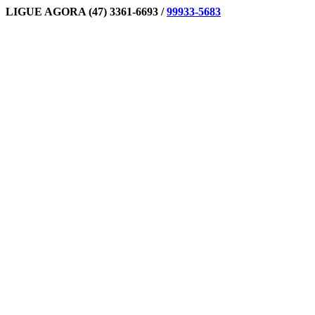
Ir
LIGUE AGORA (47) 3361-6693 /
99933-5683
para
Facebook
Instagram
E-
o
mail
conteúdo