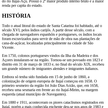
do rio Itajaí-Açu. Possui o 2º maior produto interno bruto e a maior
renda per capita do estado.
HISTÓRIA
Todo o atual litoral do estado de Santa Catarina foi habitado, até o
século XVI, pelos índios carijós. A partir desse século, com a
chegada de navegadores espanhóis e portugueses, os índios locais
foram escravizados para servir de mão de obra nas plantações de
cana-de-açúcar, localizadas principalmente na cidade de São
Vicente.
Em 1750, colonos portugueses vindos da Ilha da Madeira e dos
Açores instalaram-se na região. Tornou-se um povoado em 1823 e
distrito em 31 de março de 1833 e, no final do século XIX, recebeu
um grande número de imigrantes alemães e imigrantes italianos.
Embora só tenha sido fundada em 15 de junho de 1860, a
colonização de origem europeia de Itajaí começou em 1658. O
primeiro sesmeiro da região foi João Dias Arzão, que, em 1658,
recebeu uma sesmaria em frente ao rio Itajaí-Mirim, na margem
esquerda (atual município de Navegantes).
Em 1880 e 1911, aconteceram os piores cataclismos registrados em
Itajaí, porém a mais conhecida enchente deu-se nos anos de 1983 e