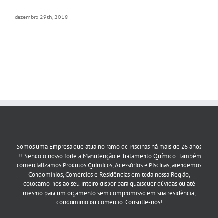
dezembro 29th, 2018
Somos uma Empresa que atua no ramo de Piscinas há mais de 26 anos
!!! Sendo o nosso forte a Manutenção e Tratamento Químico. Também
comercializamos Produtos Químicos, Acessórios e Piscinas, atendemos
Condomínios, Comércios e Residências em toda nossa Região,
colocamo-nos ao seu inteiro dispor para quaisquer dúvidas ou até
mesmo para um orçamento sem compromisso em sua residência,
condomínio ou comércio. Consulte-nos!