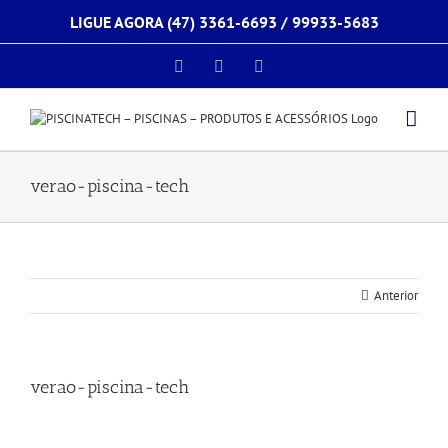
Ir
LIGUE AGORA (47) 3361-6693 /
99933-5683
para
o
conteúdo
Facebook
Instagram
E-
mail
verao-piscina-tech
Anterior
verao-piscina-tech