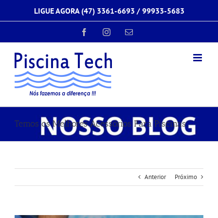
Ir
LIGUE AGORA (47) 3361-6693 /
99933-5683
para
o
conteúdo
Facebook
Instagram
E-
mail
Temos os Melhores Acessórios Para Piscinas
Anterior
Próximo