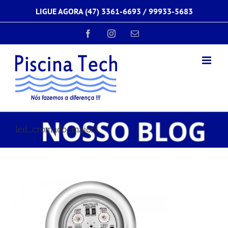
Ir
LIGUE AGORA (47) 3361-6693 /
99933-5683
para
o
conteúdo
Facebook
Instagram
E-
mail
led_cromado_maior1