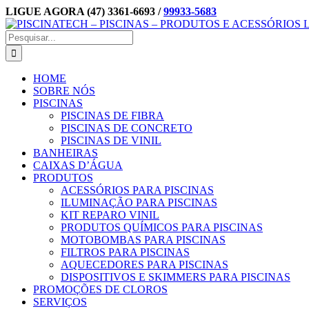
Ir
LIGUE AGORA (47) 3361-6693 /
99933-5683
para
Facebook
Instagram
E-
o
mail
Buscar
conteúdo
resultados
para:
HOME
SOBRE NÓS
PISCINAS
PISCINAS DE FIBRA
PISCINAS DE CONCRETO
PISCINAS DE VINIL
BANHEIRAS
CAIXAS D’ÁGUA
PRODUTOS
ACESSÓRIOS PARA PISCINAS
ILUMINAÇÃO PARA PISCINAS
KIT REPARO VINIL
PRODUTOS QUÍMICOS PARA PISCINAS
MOTOBOMBAS PARA PISCINAS
FILTROS PARA PISCINAS
AQUECEDORES PARA PISCINAS
DISPOSITIVOS E SKIMMERS PARA PISCINAS
PROMOÇÕES DE CLOROS
SERVIÇOS