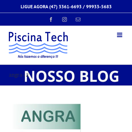
Ir
LIGUE AGORA (47) 3361-6693 /
99933-5683
para
o
conteúdo
Facebook
Instagram
E-
mail
angra-2