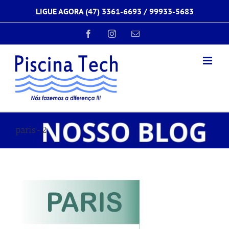
Ir
LIGUE AGORA (47) 3361-6693 /
99933-5683
para
o
conteúdo
Facebook
Instagram
E-
mail
paris-2