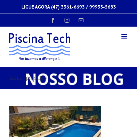
Ir
LIGUE AGORA (47) 3361-6693 /
99933-5683
para
o
conteúdo
Facebook
Instagram
E-
mail
home-produtos