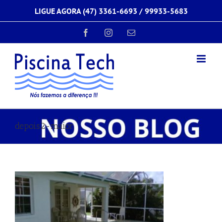
Ir
LIGUE AGORA (47) 3361-6693 /
99933-5683
para
o
conteúdo
Facebook
Instagram
E-
mail
depois2-maior