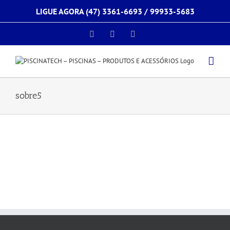
Ir
LIGUE AGORA (47) 3361-6693 /
99933-5683
para
o
conteúdo
Facebook
Instagram
E-
mail
sobre5