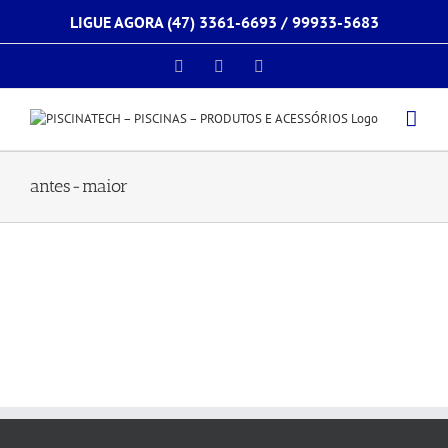
Ir
LIGUE AGORA (47) 3361-6693 /
99933-5683
para
o
conteúdo
Facebook
Instagram
E-
mail
antes-maior