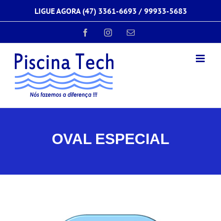
Ir
LIGUE AGORA (47) 3361-6693 /
99933-5683
para
o
conteúdo
Facebook
Instagram
E-
mail
OVAL ESPECIAL