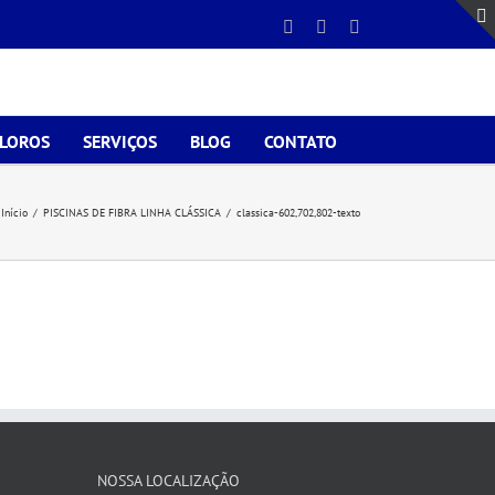
Facebook
Instagram
E-
mail
CLOROS
SERVIÇOS
BLOG
CONTATO
Início
/
PISCINAS DE FIBRA LINHA CLÁSSICA
/
classica-602,702,802-texto
NOSSA LOCALIZAÇÃO