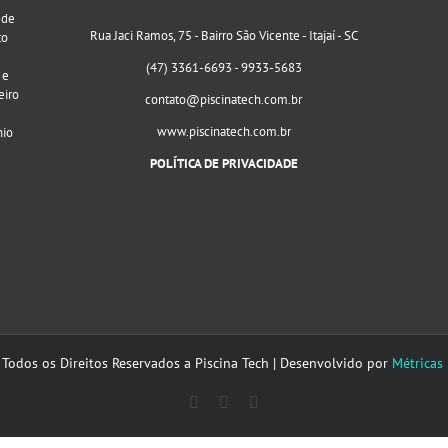
 de
Rua Jaci Ramos, 75 - Bairro São Vicente - Itajaí - SC
to
(47) 3361-6693 - 9933-5683
 e
eiro
contato@piscinatech.com.br
www.piscinatech.com.br
nio
POLÍTICA DE PRIVACIDADE
 Todos os Direitos Reservados a Piscina Tech | Desenvolvido por
Métricas
Facebook
Instagram
E-
mail