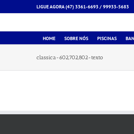
Ir
LIGUE AGORA (47) 3361-6693 /
99933-5683
para
o
conteúdo
HOME
SOBRE NÓS
PISCINAS
BAN
classica-602,702,802-texto