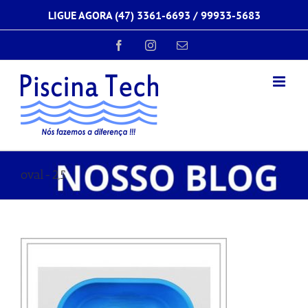
Ir
LIGUE AGORA (47) 3361-6693 /
99933-5683
para
o
conteúdo
Facebook
Instagram
E-
mail
oval-2,5