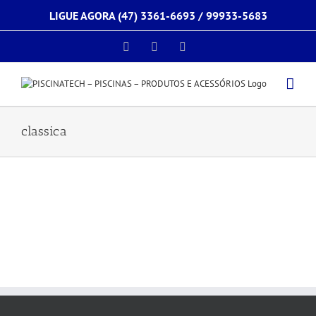
Ir
LIGUE AGORA (47) 3361-6693 /
99933-5683
para
o
conteúdo
Facebook
Instagram
E-
mail
classica