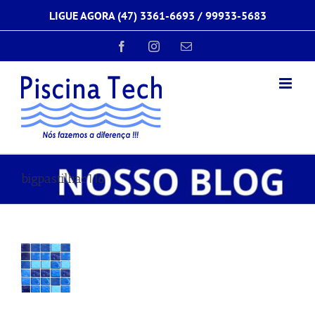
Ir
LIGUE AGORA (47) 3361-6693 /
99933-5683
para
o
conteúdo
Facebook
Instagram
E-
mail
bigpastilhac116