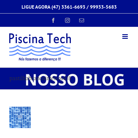
Ir
LIGUE AGORA (47) 3361-6693 /
99933-5683
para
o
conteúdo
Facebook
Instagram
E-
mail
pastilhabrancointeiros618