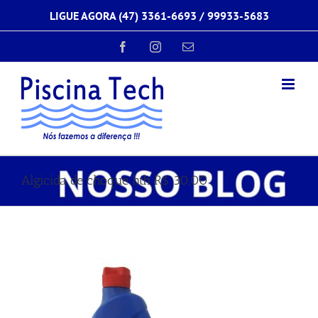
Ir
LIGUE AGORA (47) 3361-6693 /
99933-5683
para
o
conteúdo
Facebook
Instagram
E-
mail
Algicida de choque hth R$ 30,00