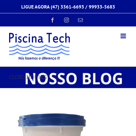
Ir
LIGUE AGORA (47) 3361-6693 /
99933-5683
para
o
conteúdo
Facebook
Instagram
E-
mail
CLORO HTH 1KG