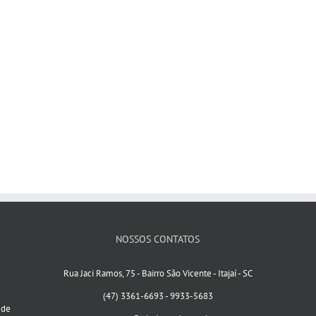
NOSSOS CONTATOS
Rua Jaci Ramos, 75 - Bairro São Vicente - Itajaí - SC
(47) 3361-6693 - 9933-5683
 de