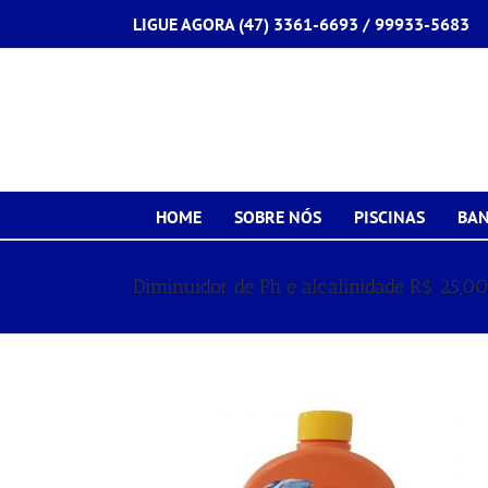
Ir
LIGUE AGORA (47) 3361-6693 /
99933-5683
para
o
conteúdo
HOME
SOBRE NÓS
PISCINAS
BAN
Diminuidor de Ph e alcalinidade R$ 25,0