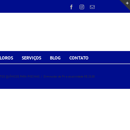
Facebook
Instagram
E-
mail
CLOROS
SERVIÇOS
BLOG
CONTATO
OS QUÍMICOS PARA PISCINAS
/
Diminuidor de Ph e alcalinidade R$ 25,00