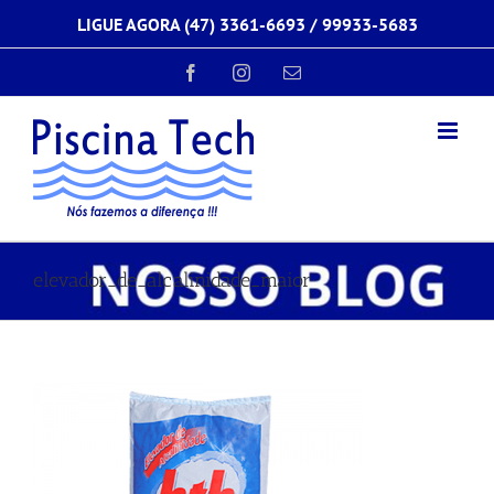
Ir
LIGUE AGORA (47) 3361-6693 /
99933-5683
para
o
conteúdo
Facebook
Instagram
E-
mail
elevador_de_alcalinidade_maior