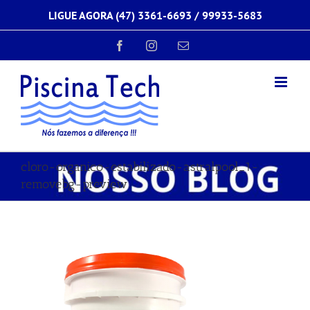
Ir
LIGUE AGORA (47) 3361-6693 /
99933-5683
para
o
conteúdo
Facebook
Instagram
E-
mail
cloro-organico-estabilizado-astralpool_1-
removebg-preview