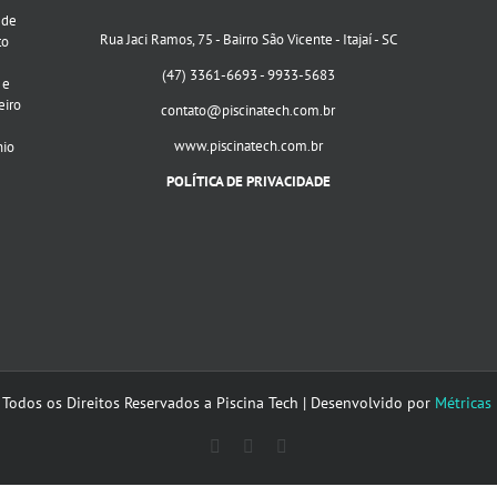
 de
Rua Jaci Ramos, 75 - Bairro São Vicente - Itajaí - SC
to
(47) 3361-6693 - 9933-5683
 e
eiro
contato@piscinatech.com.br
www.piscinatech.com.br
nio
POLÍTICA DE PRIVACIDADE
 Todos os Direitos Reservados a Piscina Tech | Desenvolvido por
Métricas
Facebook
Instagram
E-
mail