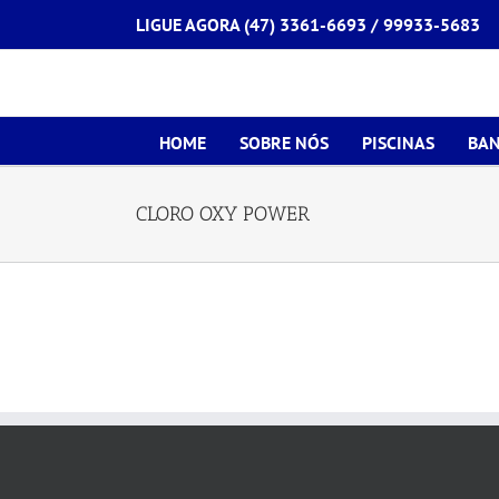
Ir
LIGUE AGORA (47) 3361-6693 /
99933-5683
para
o
conteúdo
HOME
SOBRE NÓS
PISCINAS
BAN
CLORO OXY POWER