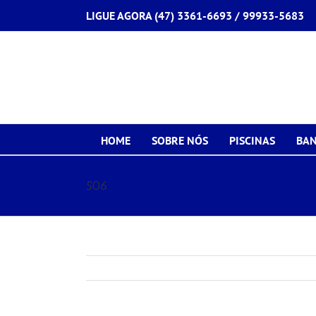
Ir
LIGUE AGORA (47) 3361-6693 /
99933-5683
para
o
conteúdo
HOME
SOBRE NÓS
PISCINAS
BAN
506