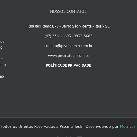
NOSSOS CONTATOS
Rua Jaci Ramos, 75 - Bairro São Vicente - Itajaí - SC
(47) 3361-6693 - 9933-5683
 de
contato@piscinatech.com.br
to
www.piscinatech.com.br
 e
eiro
POLÍTICA DE PRIVACIDADE
nio
 Todos os Direitos Reservados a Piscina Tech | Desenvolvido por
Métricas