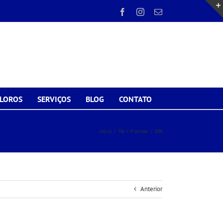
Facebook
Instagram
E-
mail
CLOROS
SERVIÇOS
BLOG
CONTATO
Início
/
Ter + Piscinas
/
506
Anterior