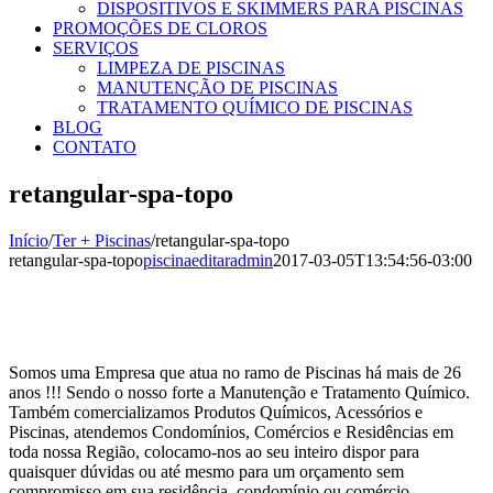
DISPOSITIVOS E SKIMMERS PARA PISCINAS
PROMOÇÕES DE CLOROS
SERVIÇOS
LIMPEZA DE PISCINAS
MANUTENÇÃO DE PISCINAS
TRATAMENTO QUÍMICO DE PISCINAS
BLOG
CONTATO
retangular-spa-topo
Início
/
Ter + Piscinas
/
retangular-spa-topo
retangular-spa-topo
piscinaeditaradmin
2017-03-05T13:54:56-03:00
Somos uma Empresa que atua no ramo de Piscinas há mais de 26
anos !!! Sendo o nosso forte a Manutenção e Tratamento Químico.
Também comercializamos Produtos Químicos, Acessórios e
Piscinas, atendemos Condomínios, Comércios e Residências em
toda nossa Região, colocamo-nos ao seu inteiro dispor para
quaisquer dúvidas ou até mesmo para um orçamento sem
compromisso em sua residência, condomínio ou comércio.