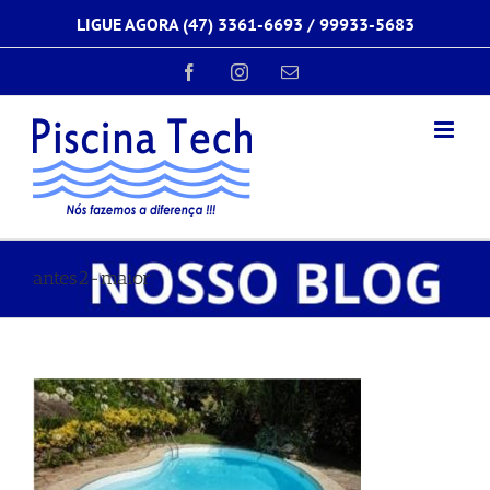
Ir
LIGUE AGORA (47) 3361-6693 /
99933-5683
para
o
conteúdo
Facebook
Instagram
E-
mail
antes2-maior