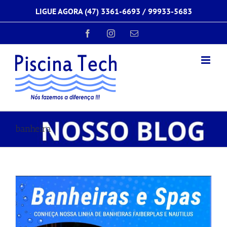
Ir
LIGUE AGORA (47) 3361-6693 /
99933-5683
para
o
conteúdo
Facebook
Instagram
E-
mail
banheira